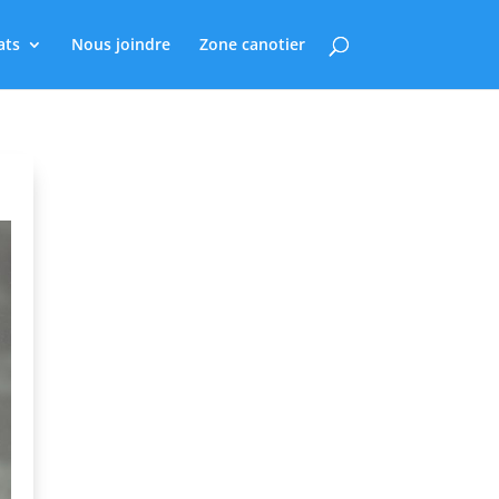
ats
Nous joindre
Zone canotier