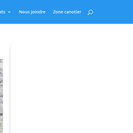
ats
Nous joindre
Zone canotier