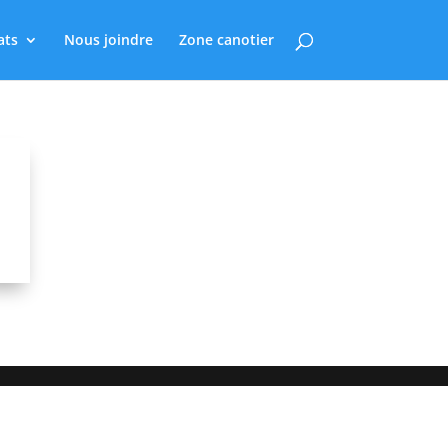
ats
Nous joindre
Zone canotier