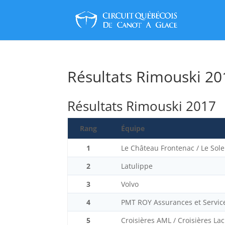
Résultats Rimouski 20
Résultats Rimouski 2017
Rang
Équipe
1
Le Château Frontenac / Le Sole
2
Latulippe
3
Volvo
4
PMT ROY Assurances et Service
5
Croisières AML / Croisières La