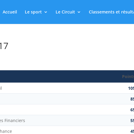
Accueil
Le sport
Le Circuit
Classements et résult
17
Point
il
10
8
6
s Financiers
5
chance
4