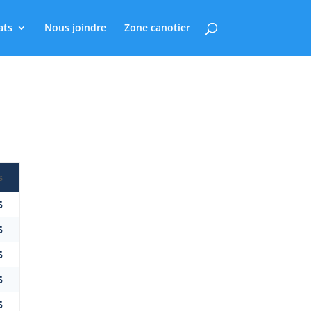
ats
Nous joindre
Zone canotier
s
5
5
5
5
5