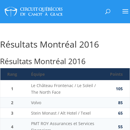
Résultats Montréal 2016
Résultats Montréal 2016
Rang
Équipe
Points
Le Château Frontenac / Le Soleil /
1
105
The North Face
2
Volvo
85
3
Stein Monast / Alt Hotel / Texel
65
PMT ROY Assurances et Services
4
55