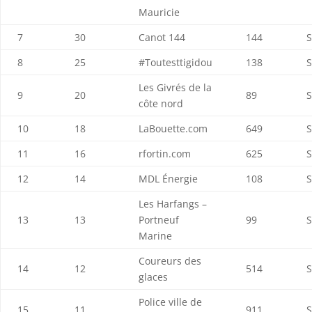
Mauricie
7
30
Canot 144
144
S
8
25
#Toutesttigidou
138
S
Les Givrés de la
9
20
89
S
côte nord
10
18
LaBouette.com
649
S
11
16
rfortin.com
625
S
12
14
MDL Énergie
108
S
Les Harfangs –
13
13
Portneuf
99
S
Marine
Coureurs des
14
12
514
S
glaces
Police ville de
15
11
911
S