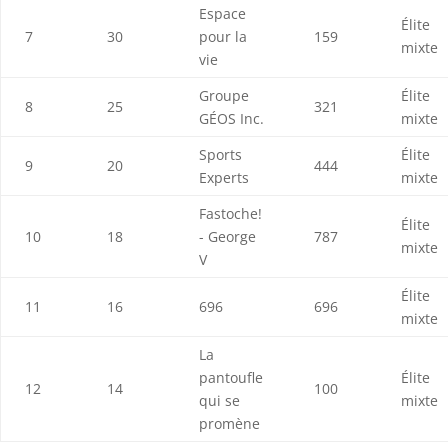
Espace
Élite
7
30
pour la
159
mixte
vie
Groupe
Élite
8
25
321
GÉOS Inc.
mixte
Sports
Élite
9
20
444
Experts
mixte
Fastoche!
Élite
10
18
- George
787
mixte
V
Élite
11
16
696
696
mixte
La
pantoufle
Élite
12
14
100
qui se
mixte
promène