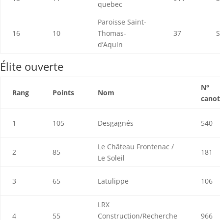
quebec
Paroisse Saint-
16
10
Thomas-
37
S
d’Aquin
Élite ouverte
N°
Rang
Points
Nom
canot
1
105
Desgagnés
540
Le Château Frontenac /
2
85
181
Le Soleil
3
65
Latulippe
106
LRX
4
55
Construction/Recherche
966