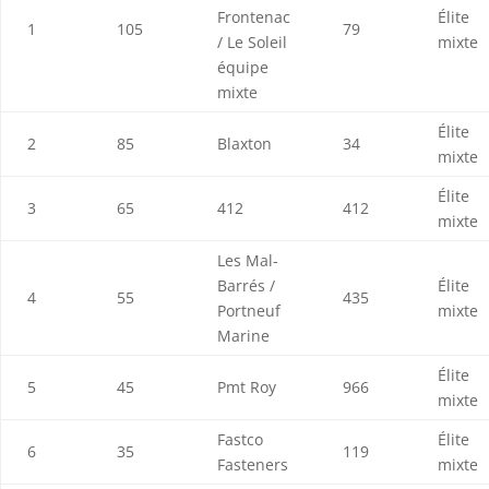
Frontenac
Élite
1
105
79
/ Le Soleil
mixte
équipe
mixte
Élite
2
85
Blaxton
34
mixte
Élite
3
65
412
412
mixte
Les Mal-
Barrés /
Élite
4
55
435
Portneuf
mixte
Marine
Élite
5
45
Pmt Roy
966
mixte
Fastco
Élite
6
35
119
Fasteners
mixte