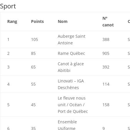
Sport
N°
Rang
Points
Nom
C
canot
Auberge Saint
1
105
388
S
Antoine
2
85
Rame Québec
905
S
Canot à glace
3
65
392
S
Abitibi
Linovati – IGA
4
55
114
S
Deschênes
Le fleuve nous
5
45
unit / Océan /
158
S
Port de Québec
Ensemble
6
35
Usiforme
9
S