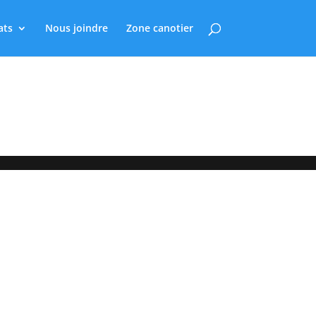
ats
Nous joindre
Zone canotier