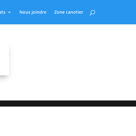
ats
Nous joindre
Zone canotier