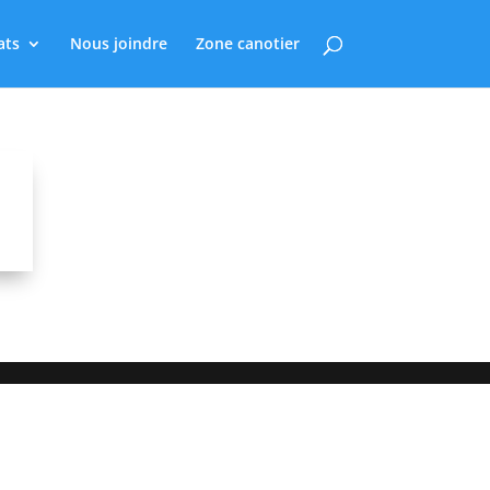
ats
Nous joindre
Zone canotier