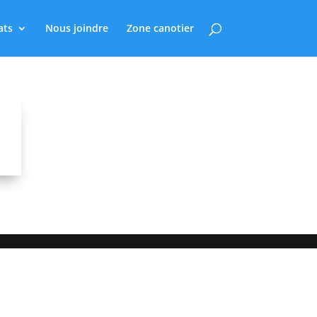
ats
Nous joindre
Zone canotier