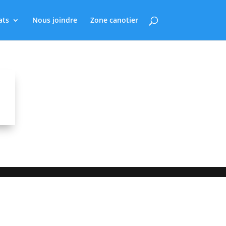
ats
Nous joindre
Zone canotier