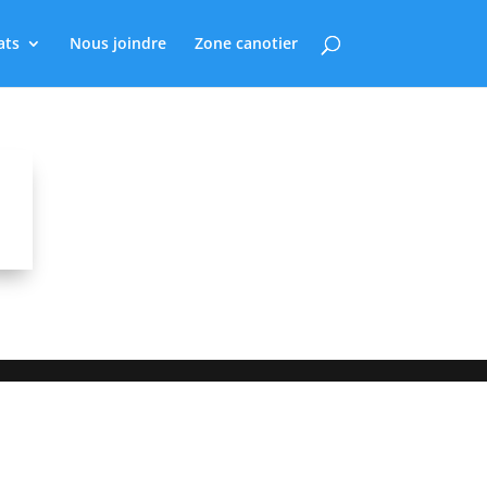
ats
Nous joindre
Zone canotier