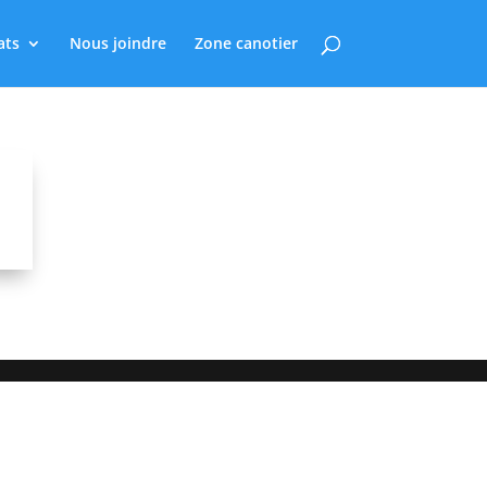
ats
Nous joindre
Zone canotier