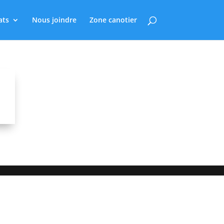
ats
Nous joindre
Zone canotier