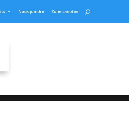
ats
Nous joindre
Zone canotier