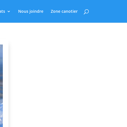
ats
Nous joindre
Zone canotier